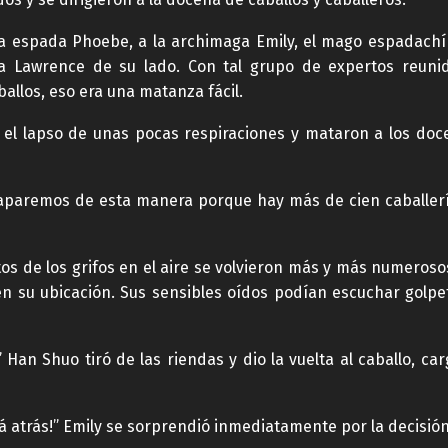
la espada Phoebe, a la archimaga Emily, el mago espadachí
a Lawrence de su lado. Con tal grupo de expertos reunid
ballos, eso era una matanza fácil.
el lapso de unas pocas respiraciones y mataron a los doce
aparemos de esta manera porque hay más de cien caballerías
tos de los grifos en el aire se volvieron más y más numeros
n su ubicación. Sus sensibles oídos podían escuchar golpet
an Shuo tiró de las riendas y dio la vuelta al caballo, car
llá atrás!” Emily se sorprendió inmediatamente por la decisió