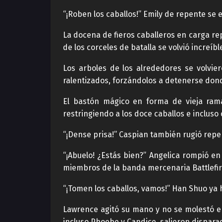
“¡Roben los caballos!” Emily de repente se 
La docena de fieros caballeros en carga re
de los corceles de batalla se volvió increíb
Los arboles de los alrededores se volvi
ralentizados, forzándolos a detenerse don
El bastón mágico en forma de vieja ram
restringiendo a los doce caballos e incluso 
“¡Dense prisa!” Caspian también rugió rep
“¡Abuelo! ¿Estás bien?” Angelica rompió en
miembros de la banda mercenaria Battlefir
“¡Tomen los caballos, vamos!” Han Shuo ya h
Lawrence agitó su mano y no se molestó en
incluso Phoebe y Candice, salieron disparad