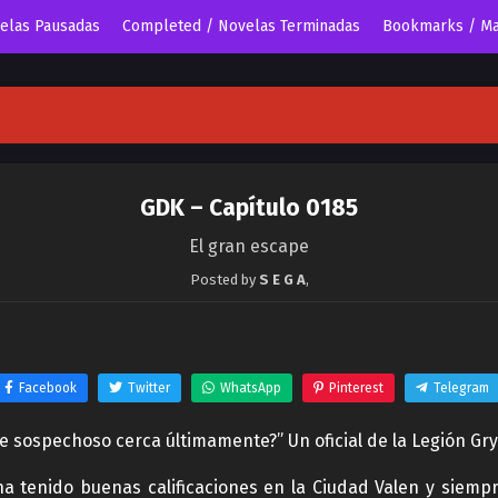
velas Pausadas
Completed / Novelas Terminadas
Bookmarks / Ma
GDK – Capítulo 0185
El gran escape
Posted by
S E G A
,
Facebook
Twitter
WhatsApp
Pinterest
Telegram
 sospechoso cerca últimamente?” Un oficial de la Legión Gry
ha tenido buenas calificaciones en la Ciudad Valen y siemp