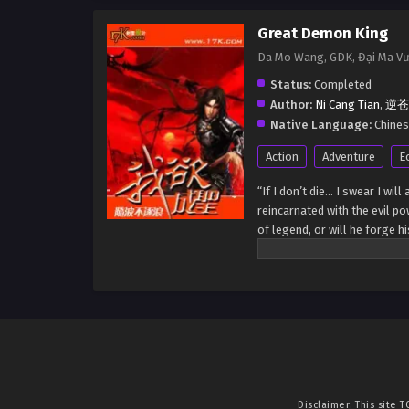
Great Demon King
Da Mo Wang, GDK, Đại Ma V
Status:
Completed
Author:
Ni Cang Tian
,
逆苍
Native Language:
Chine
Action
Adventure
E
“If I don’t die… I swear I wi
reincarnated with the evil p
of legend, or will he forge h
Disclaimer: This site
T