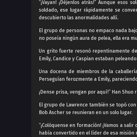
“¡Vayan! ¡Déjenlos atrás!” Aunque esos s
soldado, ese lugar rápidamente se conver
descubierto las anormalidades allí.
El grupo de personas no empaco nada bajo 
no poseía ningún aura de pelea, ella era mu
Un grito fuerte resonó repentinamente des
Emily, Candice y Caspian estaban peleando 
Una docena de miembros de la caballería
Perseguían ferozmente a Emily, pareciendo
¡Dense prisa, vengan por aquí!” Han Shuo re
El grupo de Lawrence también se topó con
Bob Ascher se reunieran en un solo lugar.
“¡Colóquense en formación! ¡Vamos a salir 
había convertido en el líder de esa misión