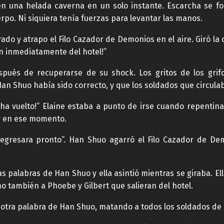
o en una helada caverna en un solo instante. Escarcha se 
rpo. Ni siquiera tenía fuerzas para levantar las manos.
o y atrapo el Filo Cazador de Demonios en el aire. Giró la c
n inmediatamente del hotel!”
espués de recuperarse de su shock. Los gritos de los gri
Han Shuo había sido correcto, y que los soldados que circula
 ha vuelto!” Elaine estaba a punto de irse cuando repenti
ar en ese momento.
regresara pronto”. Han Shuo agarró el Filo Cazador de De
s palabras de Han Shuo y ella asintió mientras se giraba. Ell
o también a Phoebe y Gilbert que salieran del hotel.
in otra palabra de Han Shuo, matando a todos los soldados de