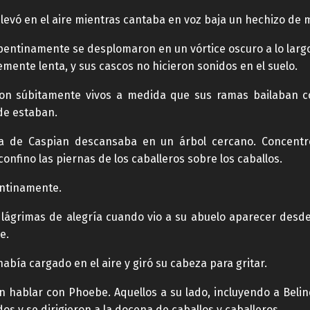
elevó en el aire mientras cantaba en voz baja un hechizo de 
pentinamente se desplomaron en un vórtice oscuro a lo largo
lemente lenta, y sus cascos no hicieron sonidos en el suelo.
eron súbitamente vivos a medida que sus ramas bailaban c
de estaban.
a de Caspian descansaba en un árbol cercano. Concentro 
confino las piernas de los caballeros sobre los caballos.
entinamente.
 lágrimas de alegría cuando vio a su abuelo aparecer desde
e.
abía cargado en el aire y giró su cabeza para gritar.
 hablar con Phoebe. Aquellos a su lado, incluyendo a Belind
os y se dirigieron a la docena de caballos y caballeros.