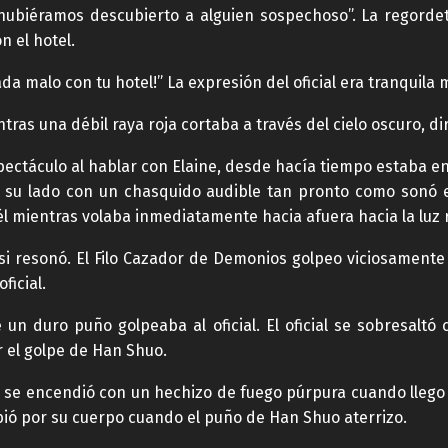
biéramos descubierto a alguien sospechoso”. La regordet
 el hotel.
a malo con tu hotel!” La expresión del oficial era tranquila
as una débil raya roja cortaba a través del cielo oscuro, dir
spectáculo al hablar con Elaine, desde hacía tiempo estaba en
su lado con un chasquido audible tan pronto como sonó el
l mientras volaba inmediatamente hacia afuera hacia la luz 
i resonó. El Filo Cazador de Demonios golpeo viciosamente en
ficial.
n duro puño golpeaba al oficial. El oficial se sobresaltó
 el golpe de Han Shuo.
 se encendió con un hechizo de fuego púrpura cuando llego 
ubió por su cuerpo cuando el puño de Han Shuo aterrizo.