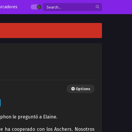
rcadores
Options
phon le preguntó a Elaine.
re ha cooperado con los Aschers. Nosotros