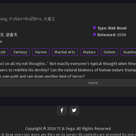
ương, กำเนิดราชันย์ปีศาจ, 大魔王
Type:
Web Novel
天
,
逆蒼天
Released:
2008
se
cchi
Fantasy
Harem
Martial Arts
Mature
Seinen
Xuanhu
ll act on all my evil thoughts..” Not exactly everyone’s typical thought when t
owers to redefine his destiny? Can the natural kindness of human nature triu
is own path and rain down another kind of terror?
Copyright © 2026 TC & Sega. All Rights Reserved
C & Sega
does not store any files on its server. All contents are provided by non-af