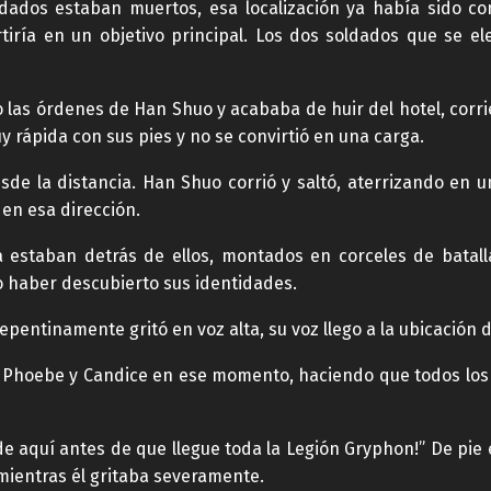
oldados estaban muertos, esa localización ya había sido co
tiría en un objetivo principal. Los dos soldados que se el
las órdenes de Han Shuo y acababa de huir del hotel, corrie
y rápida con sus pies y no se convirtió en una carga.
de la distancia. Han Shuo corrió y saltó, aterrizando en un
en esa dirección.
 estaban detrás de ellos, montados en corceles de batall
 haber descubierto sus identidades.
pentinamente gritó en voz alta, su voz llego a la ubicación 
 Phoebe y Candice en ese momento, haciendo que todos los 
de aquí antes de que llegue toda la Legión Gryphon!” De pie 
 mientras él gritaba severamente.