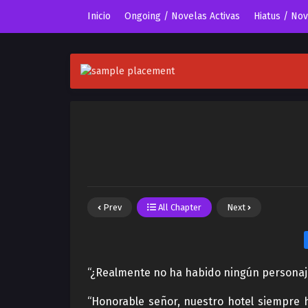
Inicio
Ongoing / Novelas Activas
Hiatus / No
Prev
All Chapter
Next
“¿Realmente no ha habido ningún personaje
“Honorable señor, nuestro hotel siempre 