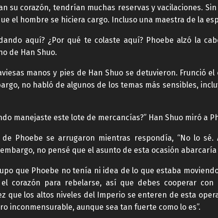
ran su corazón, tendrían muchas reservas y vacilaciones. Si
que el hombre se hiciera cargo. Incluso una maestra de la e
ando aquí? ¿Por qué te colaste aquí? Phoebe alzó la cab
cho de Han Shuo.
viesas manos y pies de Han Shuo se detuvieron. Frunció el
argo, no habló de algunos de los temas más sensibles, inclu
ando manejaste este lote de mercancías?” Han Shuo miró a 
s de Phoebe se arrugaron mientras respondía, “No lo sé. 
 embargo, no pensé que el asunto de esta ocasión abarcaría 
 supo que Phoebe no tenía ni idea de lo que estaba movie
ne el corazón para rebelarse, así que debes cooperar con
ez que los altos niveles del Imperio se enteren de esta opera
gro inconmensurable, aunque sea tan fuerte como lo es”.