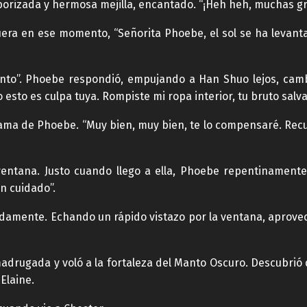
borizada y hermosa mejilla, encantado. “¡Heh heh, muchas gr
uera en ese momento, “Señorita Phoebe, el sol se ha levant
nto”. Phoebe respondió, empujando a Han Shuo lejos, cam
to es culpa tuya. Rompiste mi ropa interior, tu bruto salvaj
ama de Phoebe. “Muy bien, muy bien, te lo compensaré. Recu
ventana. Justo cuando llego a ella, Phoebe repentinamente
n cuidado”.
adamente. Echando un rápido vistazo por la ventana, aprove
 madrugada y voló a la fortaleza del Manto Oscuro. Descubri
 Elaine.