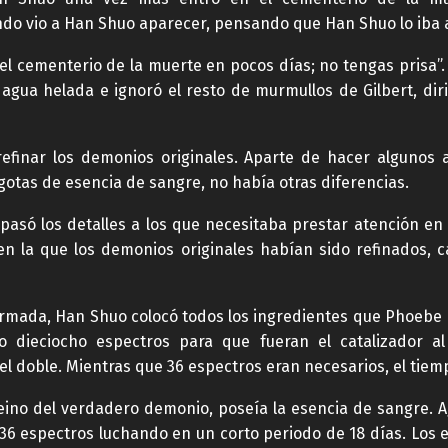
o vio a Han Shuo aparecer, pensando que Han Shuo lo iba a
el cementerio de la muerte en pocos días; no tengas prisa”.
agua helada e ignoró el resto de murmullos de Gilbert, dir
refinar los demonios originales. Aparte de hacer algunos a
gotas de esencia de sangre, no había otras diferencias.
asó los detalles a los que necesitaba prestar atención en 
 la que los demonios originales habían sido refinados, 
ormada, Han Shuo colocó todos los ingredientes que Phoebe 
 dieciocho espectros para que fueran el catalizador al 
l doble. Mientras que 36 espectros eran necesarios, el tiemp
ino del verdadero demonio, poseía la esencia de sangre. A
 36 espectros luchando en un corto periodo de 18 días. Los