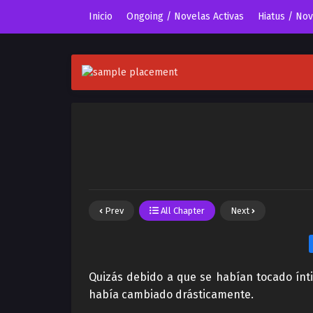
Inicio
Ongoing / Novelas Activas
Hiatus / No
Prev
All Chapter
Next
Quizás debido a que se habían tocado ínt
había cambiado drásticamente.