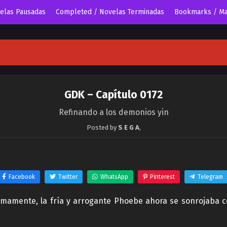
velas Pausadas
Completed / Novelas Terminadas
Bookmarks / Ma
GDK – Capítulo 0172
Refinando a los demonios yin
Posted by
S E G A
,
Facebook
Twitter
WhatsApp
Pinterest
Telegram
imamente, la fría y arrogante Phoebe ahora se sonrojaba co