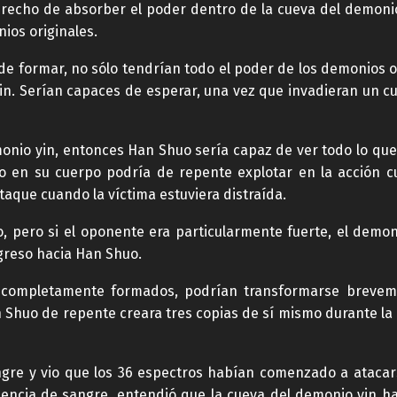
recho de absorber el poder dentro de la cueva del demonio
ios originales.
de formar, no sólo tendrían todo el poder de los demonios o
in. Serían capaces de esperar, una vez que invadieran un c
monio yin, entonces Han Shuo sería capaz de ver todo lo que 
o en su cuerpo podría de repente explotar en la acción 
taque cuando la víctima estuviera distraída.
, pero si el oponente era particularmente fuerte, el demo
egreso hacia Han Shuo.
n completamente formados, podrían transformarse breveme
 Shuo de repente creara tres copias de sí mismo durante la b
re y vio que los 36 espectros habían comenzado a atacar
esencia de sangre, entendió que la cueva del demonio yin h