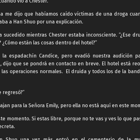
cuando vio a Chester.
ida me dijo que habíamos caído víctimas de una droga cua
ba a Han Shuo por una explicación.
sucedido mientras Chester estaba inconsciente. “¿Ese drui
 ¿Cómo están las cosas dentro del hotel?”
n la espadachín Candice, pero evadió nuestra audición 
 dijo que se pondrá en contacto en breve. El hotel está re
 las operaciones normales. El druida y todos los de la band
e regresó?”
ajan para la Señora Emily, pero ella no está aquí en este mo
te momento. Si estas libre, porque no te vas y ves lo que pa
ecreta.
n Shuo una vez más entró en el cementerio de la mue