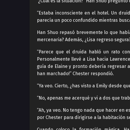
“¿Cuál es la situación?” Han Shuo pregunto 
“Estaba inconsciente en el hotel. Un dru
parecía un poco confundido mientras busca
Han Shuo repasó brevemente lo que había 
mercenaria? Además, ¿Lisa regreso segura?
“Parece que el druida habló un rato co
Personalmente llevé a Lisa hacia Lawrence,
guía de Elaine y pronto debería regresar a
han marchado!” Chester respondió.
“Ya veo. Cierto, ¿has visto a Emily desde qu
“No, apenas me acerqué y vi a dos que trab
“Ah, ya veo. No tengo nada que hacer en es
por Chester para dirigirse a la habitación s
Cuando coloco la formación mágica, Ha