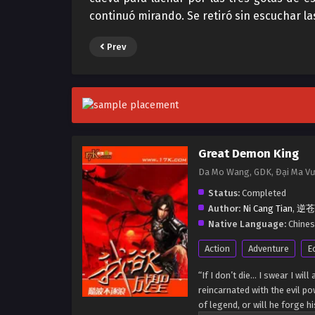
continuó mirando. Se retiró sin escuchar la
Prev
Great Demon King
Da Mo Wang, GDK, Đại Ma V
Status:
Completed
Author:
Ni Cang Tian
,
逆苍
Native Language:
Chine
Action
Adventure
E
“If I don’t die… I swear I wi
reincarnated with the evil p
of legend, or will he forge h