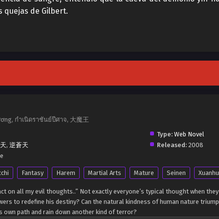
s quejas de Gilbert.
ương, กำเนิดราชันย์ปีศาจ, 大魔王
Type:
Web Novel
天
,
逆蒼天
Released:
2008
se
cchi
Fantasy
Harem
Martial Arts
Mature
Seinen
Xuanhu
ll act on all my evil thoughts..” Not exactly everyone’s typical thought when t
owers to redefine his destiny? Can the natural kindness of human nature triu
is own path and rain down another kind of terror?