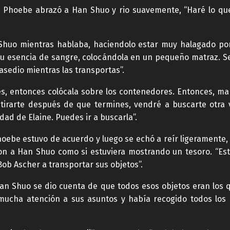
 Phoebe abrazó a Han Shuo y rio suavemente, “Haré lo que 
huo mientras hablaba, haciendolo estar muy halagado por
u esencia de sangre, colocándola en un pequeño matraz. Se
sedio mientras las transportas”.
res, entonces colócala sobre los contenedores. Entonces, 
tirarte después de que termines, vendré a buscarte otra v
ad de Elaine. Puedes ir a buscarla”.
hoebe estuvo de acuerdo y luego se echó a reír ligeramente
n a Han Shuo como si estuviera mostrando un tesoro. “Este
Bob Ascher a transportar sus objetos”.
 Han Shuo se dio cuenta de que todos esos objetos eran los
ucha atención a sus asuntos y había recogido todos los 