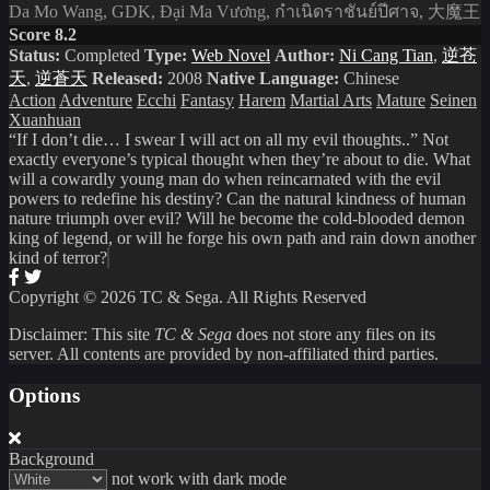
Da Mo Wang, GDK, Đại Ma Vương, กำเนิดราชันย์ปีศาจ, 大魔王
Score 8.2
Status:
Completed
Type:
Web Novel
Author:
Ni Cang Tian
,
逆苍
天
,
逆蒼天
Released:
2008
Native Language:
Chinese
Action
Adventure
Ecchi
Fantasy
Harem
Martial Arts
Mature
Seinen
Xuanhuan
“If I don’t die… I swear I will act on all my evil thoughts..” Not
exactly everyone’s typical thought when they’re about to die. What
will a cowardly young man do when reincarnated with the evil
powers to redefine his destiny? Can the natural kindness of human
nature triumph over evil? Will he become the cold-blooded demon
king of legend, or will he forge his own path and rain down another
kind of terror?
Copyright © 2026 TC & Sega. All Rights Reserved
Disclaimer: This site
TC & Sega
does not store any files on its
server. All contents are provided by non-affiliated third parties.
Options
Background
not work with dark mode