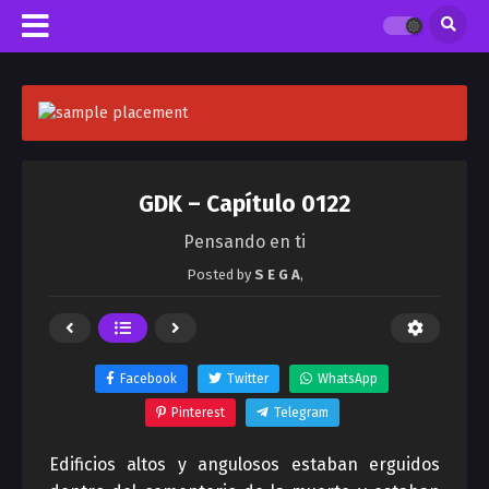
GDK – Capítulo 0122
Pensando en ti
Posted by
S E G A
,
Facebook
Twitter
WhatsApp
Pinterest
Telegram
Edificios altos y angulosos estaban erguidos