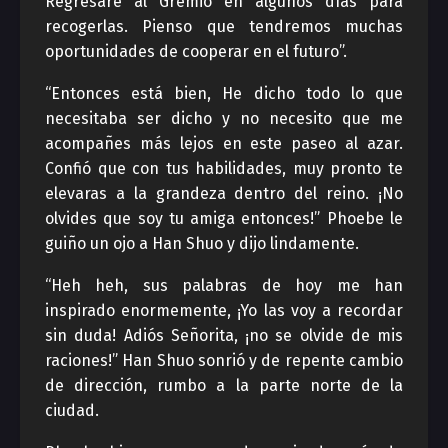
Regresare al Gremio en algunos días para
recogerlas. Pienso que tendremos muchas
oportunidades de cooperar en el futuro”.
“Entonces está bien, He dicho todo lo que
necesitaba ser dicho y no necesito que me
acompañes más lejos en este paseo al azar.
Confió que con tus habilidades, muy pronto te
elevaras a la grandeza dentro del reino. ¡No
olvides que soy tu amiga entonces!” Phoebe le
guiño un ojo a Han Shuo y dijo lindamente.
“Heh heh, sus palabras de hoy me han
inspirado enormemente, ¡Yo las voy a recordar
sin duda! Adiós Señorita, ¡no se olvide de mis
raciones!” Han Shuo sonrió y de repente cambio
de dirección, rumbo a la parte norte de la
ciudad.