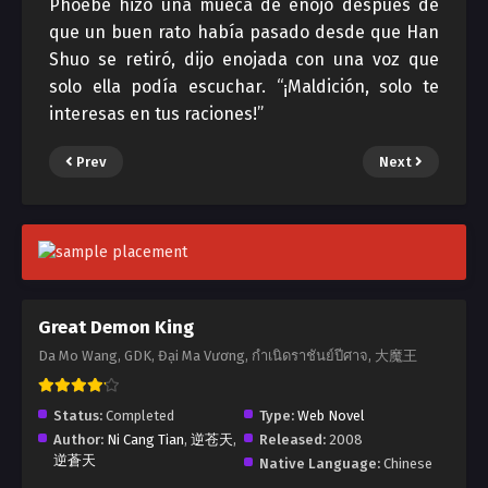
Phoebe hizo una mueca de enojo después de
que un buen rato había pasado desde que Han
Shuo se retiró, dijo enojada con una voz que
solo ella podía escuchar. “¡Maldición, solo te
interesas en tus raciones!”
Prev
Next
Great Demon King
Da Mo Wang, GDK, Đại Ma Vương, กำเนิดราชันย์ปีศาจ, 大魔王
Status:
Completed
Type:
Web Novel
Author:
Ni Cang Tian
,
逆苍天
,
Released:
2008
逆蒼天
Native Language:
Chinese