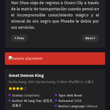
Han Shuo viajo de regreso a Ossen City a través
de la matriz de transportación cuando pensó en
el incomprensible conocimiento mágico y el
mineral de oro negro que Phoebe le debía por
sus servicios.
Prev
Next
Great Demon King
Da Mo Wang, GDK, Đại Ma Vương, กำเนิดราชันย์ปีศาจ, 大魔王
Status:
Completed
Type:
Web Novel
Author:
Ni Cang Tian
,
逆苍天
,
Released:
2008
逆蒼天
Native Language:
Chinese