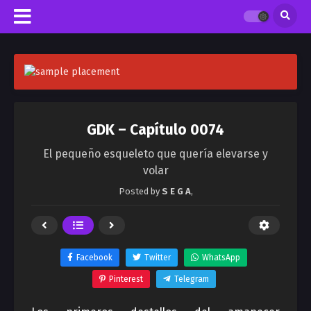
GDK – Capítulo 0074
El pequeño esqueleto que quería elevarse y
volar
Posted by
S E G A
,
Facebook
Twitter
WhatsApp
Pinterest
Telegram