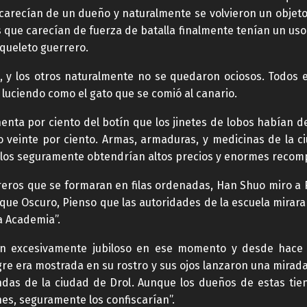
arecían de un dueño y naturalmente se volvieron un objeto 
 que carecían de fuerza de batalla finalmente tenían un uso.
queleto guerrero.
, y los otros naturalmente no se quedaron ociosos. Todos 
 luciendo como el gato que se comió al canario.
enta por ciento del botín que los jinetes de lobos habían de
o veinte por ciento. Armas, armaduras, y medicinas de la ci
 ellos seguramente obtendrían altos precios y enormes reco
eros que se formaran en filas ordenadas, Han Shuo miro a 
sque Oscuro, Pienso que las autoridades de la escuela mir
a Academia”.
n excesivamente jubiloso en ese momento y desde hace 
gre era mostrada en su rostro y sus ojos lanzaron una mirad
ndas de la ciudad de Drol. Aunque los dueños de estas tie
nes, seguramente los confiscarían”.