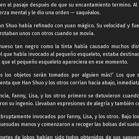
 en el pasaje después de que su encantamiento termino. Al m
rza mental y le dio una orden — saquéalos.
an Shuo había refinado con yuan mágico. Su velocidad y fu
 frotaban unos con otros cuando se movía.
hueso tan negro como la tinta había causado muchos dis
 el que había invocado al pequeño esqueleto, estaba destina
jar que el pequeño esqueleto apareciera en ese momento.
dos los objetos serán tomados por alguien más!” Los que 
nta que Han Shuo y los otros corrían hacia abajo, inmediata
ia, Fanny, Lisa, y los otros primero se detuvieron cuan
on su ingenio. Llevaban expresiones de alegría y también 
bruptamente invocados por Fanny, Lisa, y los otros. Bajo l
huesudas manos y comenzaron a recoger las bolsas del suelo
jinetes de lobos habían sido todos obtenidos de sus saqueo