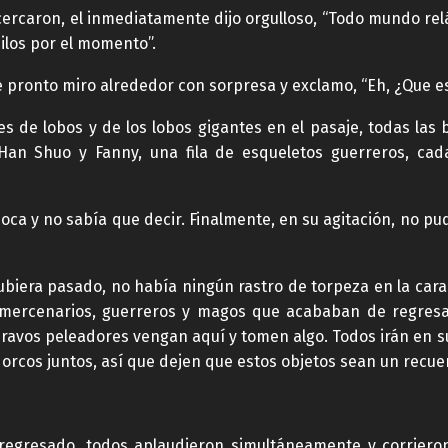
cercaron, el inmediatamente dijo orgulloso, “Todo mundo rel
los por el momento”.
 pronto miro alrededor con sorpresa y exclamo, “Eh, ¿Que e
es de lobos y de los lobos gigantes en el pasaje, todas las 
 Han Shuo y Fanny, una fila de esqueletos guerreros, cad
ca y no sabía que decir. Finalmente, en su agitación, no pu
iera pasado, no había ningún rastro de torpeza en la cara
 mercenarios, guerreros y magos que acababan de regresar
, bravos peleadores vengan aquí y tomen algo. Todos irán en
orcos juntos, así que dejen que estos objetos sean un recuer
regresado, todos aplaudieron simultáneamente y corrier