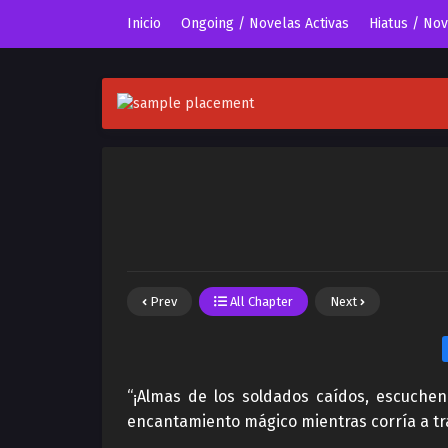
Inicio
Ongoing / Novelas Activas
Hiatus / No
Prev
All Chapter
Next
“¡Almas de los soldados caídos, escuche
encantamiento mágico mientras corría a tr