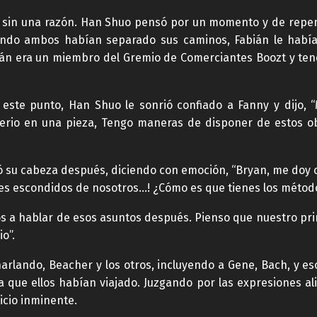
 sin una razón. Han Shuo pensó por un momento y de repent
ando ambos habían separado sus caminos, Fabián le había
bián era un miembro del Gremio de Comerciantes Boozt y t
ste punto, Han Shuo le sonrió confiado a Fanny y dijo, 
erio en una pieza, Tengo maneras de disponer de estos ob
ó su cabeza después, diciendo con emoción, “Bryan, me doy c
es escondidos de nosotros…! ¿Cómo es que tienes los método
os a hablar de esos asuntos después. Pienso que nuestro pri
o”.
arlando, Beacher y los otros, incluyendo a Gene, Bach, y e
a que ellos habían viajado. Juzgando por las expresiones a
icio inminente.