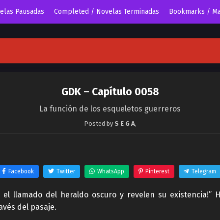
velas Pausadas
Completed / Novelas Terminadas
Bookmarks / Ma
GDK – Capítulo 0058
La función de los esqueletos guerreros
Posted by
S E G A
,
Facebook
Twitter
WhatsApp
Pinterest
Telegram
n el llamado del heraldo oscuro y revelen su existencia!
avés del pasaje.