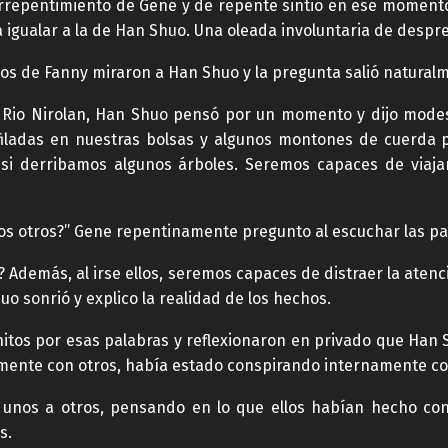
arrepentimiento de Gene y de repente sintió en ese momen
ra igualar a la de Han Shuo. Una oleada involuntaria de despr
os de Fanny miraron a Han Shuo y la pregunta salió natural
 Rio Nirolan, Han Shuo pensó por un momento y dijo modes
filadas en nuestras bolsas y algunos montones de cuerda
i derribamos algunos árboles. Seremos capaces de viajar 
a los otros?” Gene repentinamente pregunto al escuchar las p
e? Además, al irse ellos, seremos capaces de distraer la ate
o sonrió y explico la realidad de los hechos.
nitos por esas palabras y reflexionaron en privado que Han
zmente con otros, había estado conspirando internamente con
 unos a otros, pensando en lo que ellos habían hecho co
s.