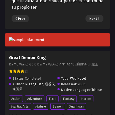
que llevaría a Han Shuo a perder el control de
su propio ser.
Prev
Next
Great Demon King
Da Mo Wang, GDK, Đại Ma Vương, กำเนิดราชันย์ปีศาจ, 大魔王
Status:
Completed
Type:
Web Novel
Author:
Ni Cang Tian
,
逆苍天
,
Released:
2008
逆蒼天
Native Language:
Chinese
Action
Adventure
Ecchi
Fantasy
Harem
Martial Arts
Mature
Seinen
Xuanhuan