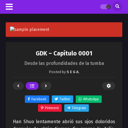
GDK – Capítulo 0001
Desde las profundidades de la tumba
Posted by
S E G A
,
Facebook
Twitter
WhatsApp
Pinterest
Telegram
Han Shuo lentamente abrió sus ojos doloridos