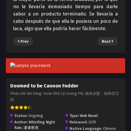
no le llevaría demasiado tiempo para darle
sabor a un producto terminado. Se llevaría a
cabo después de que ella le pusiera un poco de
laca, algo que ella podría hacer fácilmente.
Prev
Next
Doomed to be Cannon Fodder
Pháo Hôi Nữ Xứng: Hoàn Khố Lệ Vương Phi, 炮灰女配：纨绔厉王
妃
Status:
Ongoing
Type:
Web Novel
Author:
Whistling Night
Released:
2015
Rain
,
潇潇夜雨
Native Language:
Chinese