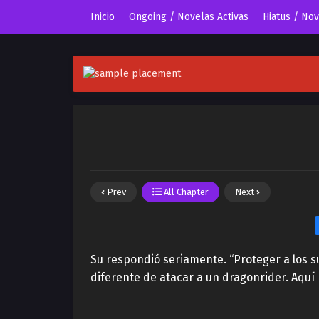
Inicio
Ongoing / Novelas Activas
Hiatus / No
Prev
All Chapter
Next
Su respondió seriamente. “Proteger a los s
diferente de atacar a un dragonrider. Aquí 