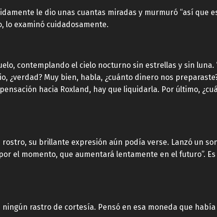
 rápidamente le dio unas cuantas miradas y murmuró “así que 
rgo, lo examinó cuidadosamente.
suelo, contemplando el cielo nocturno sin estrellas y sin luna.
io, ¿verdad? Muy bien, habla, ¿cuánto dinero nos preparast
mpensación hacia Roxland, hay que liquidarla. Por último, ¿c
 rostro, su brillante expresión aún podía verse. Lanzó un so
por el momento, que aumentará lentamente en el futuro”. E
in ningún rastro de cortesía. Pensó en esa moneda que había 