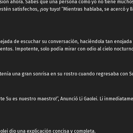
sión ahora. Sabes que una persona como yo no tiene muchos r
stén satisfechos, ¡soy tuyo! ”Mientras hablaba, se acercó y l
lejada de escuchar su conversación, haciéndola tan enojada que
entos. Impotente, solo podía mirar con odio al cielo nocturn
tenía una gran sonrisa en su rostro cuando regresaba con S
 Su es nuestro maestro!”, Anunció Li Gaolei. Li inmediatament
Gaolei dio una explicación concisa y completa.