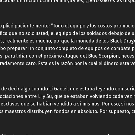
 acabas de recibir ochenta mil yuanes, ¿pero solo estás dis
xplicó pacientemente: “Todo el equipo y los costos promoci
fica que no solo usted, el equipo de los soldados debajo de 
s, realmente es mucho, porque la moneda de los Black Drag
bo preparar un conjunto completo de equipos de combate pa
, para lidiar con el próximo ataque del Blue Scorpion, neces
radamente caro. Esta es la razón por la cual el dinero esta ve
to de decir algo cuando Li Gaolei, que estaba leyendo con se
ociaciones entre Li y Su, que se estaban volviendo cada vez 
s esclavos que se habían vendido a sí mismos. Por eso, si n
ros maestros distribuyen fondos en absoluto. Por supuesto, c