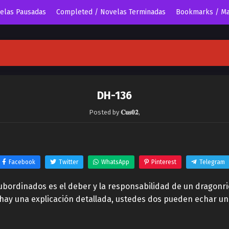
velas Pausadas
Completed / Novelas Terminadas
Bookmarks / Ma
DH-136
Posted by
𝐂𝐮𝐬𝟎𝟐
,
Facebook
Twitter
WhatsApp
Pinterest
Telegram
ubordinados es el deber y la responsabilidad de un dragonri
hay una explicación detallada, ustedes dos pueden echar un v