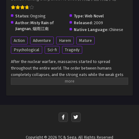
Status:
Ongoing
Type:
Web Novel
Author:
Misty Rain of
Released:
2009
Jiangnan
,
烟雨江南
Native Language:
Chinese
Action
Adventure
Harem
Mature
Psychological
Sci-fi
Tragedy
After the nuclear warfare, massacres started to spread
throughout the entire world. The order between humans
completely collapses, and the strong eats while the weak gets
eaten becomes the #1 rule. When you lose the chains of desire, it
means that you no longer have a road to go forward. You can
only turn left, or face right. Hell is to the left, but Hell could also
to the right.
Copyright © 2026 TC & Sega. All Rights Reserved