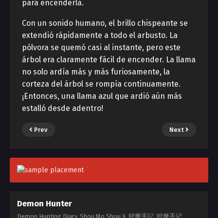
para encenderla.
Con un sonido humano, el brillo chispeante se
extendió rápidamente a todo el arbusto. La
pólvora se quemó casi al instante, pero este
árbol era claramente fácil de encender. La llama
no solo ardía más y más furiosamente, la
corteza del árbol se rompía continuamente.
¡Entonces, una llama azul que ardió aún más
estalló desde adentro!
Prev
Next
Demon Hunter
Demon Hunting Diary, Shou Mo Shou Ji, 狩魔手記, 狩魔手记