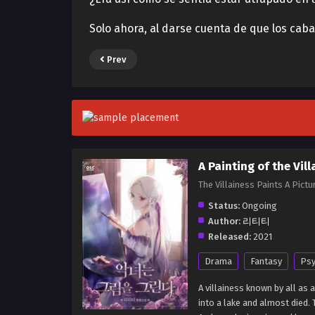
Solo ahora, al darse cuenta de que los caba
Prev
A Painting of the Vil
The Villainess Paints A 
Status:
Ongoing
Author:
리티티
Released:
2021
Drama
Fantasy
Psy
A villainess known by all as
into a lake and almost died.