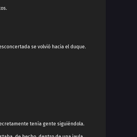
tos.
esconcertada se volvió hacia el duque.
 secretamente tenía gente siguiéndola.
staba, de hecho, dentro de una jaula.