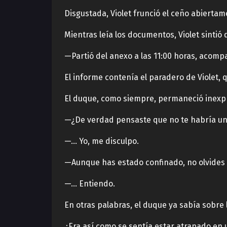
Disgustada, Violet frunció el ceño abierta
Mientras leía los documentos, Violet sintió
—Partió del anexo a las 11:00 horas, acom
El informe contenía el paradero de Violet, 
El duque, como siempre, permaneció inexp
—¿De verdad pensaste que no te habría unid
—… Yo, me disculpo.
—Aunque has estado confinado, no olvides q
—… Entiendo.
En otras palabras, el duque ya sabía sobre 
¿Era así como se sentía estar atrapado en 