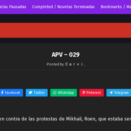
velas Pausadas
Completed / Novelas Terminadas
Bookmarks / Ma
APV – 029
Posted by
Ｃａｒｖｉ
,
Facebook
Twitter
WhatsApp
Pinterest
Telegram
 contra de las protestas de Mikhail, Roen, que estaba sen