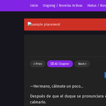
Inicio
Ongoing / Novelas Activas
Hiatus / No
Prev
All Chapter
Next
—Hermano, cálmate un poco…
Después de que el duque se pronunciara en
calmarlo.