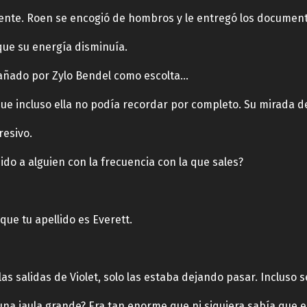
mente. Roen se encogió de hombros y le entregó los documen
 que su energía disminuía.
pañado por Zylo Bendel como escolta…
que incluso ella no podía recordar por completo. Su mirada d
resivo.
o a alguien con la frecuencia con la que sales?
ue tu apellido es Everett.
las salidas de Violet, solo las estaba dejando pasar. Incluso
una jaula grande? Era tan enorme que ni siquiera sabía que e