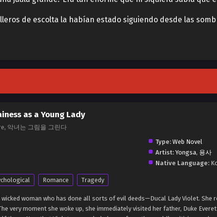
lleros de escolta la habían estado siguiendo desde las sombr
lainess as a Young Lady
Picture, 악녀는 그림을 그린다
Type:
Web Novel
Artist:
Yongsa
,
용사
Native Language:
Ko
chological
Romance
Tragedy
 a wicked woman who has done all sorts of evil deeds—Ducal Lady Violet. She r
 The very moment she woke up, she immediately visited her father, Duke Everet