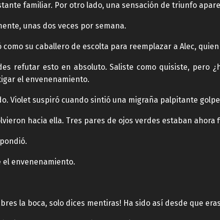
stante familiar. Por otro lado, una sensación de triunfo apare
mente, unas dos veces por semana.
ó como su caballero de escolta para reemplazar a Alec, quie
es refutar esto en absoluto. Saliste como quisiste, pero 
stigar el envenenamiento.
o. Violet suspiró cuando sintió una migraña palpitante golp
vieron hacia ella. Tres pares de ojos verdes estaban ahora fi
spondió.
é el envenenamiento.
bres la boca, solo dices mentiras! Ha sido así desde que era